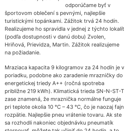
odporúčame byť v
športovom oblečení s pevnými, najlepšie
turistickými topánkami. Zážitok trvá 24 hodín.
Realizujeme ho spravidla v jednej z týchto lokalít
(podľa dostupnosti v danú dobu) Zvolen,
Hriňová, Prievidza, Martin. Zážitok realizujeme
na požiadanie.
Mraziaca kapacita 9 kilogramov za 24 hodín je v
poriadku, podobne ako zaradenie mrazničky do
energetickej triedy A++ (ročná spotreba
približne 219 kWh). Klimatická trieda SN-N-ST-T
zase znamená, že mraznička normálne funguje
pri teplote okolia 10 °C – 43 °C, čo je naozaj fajn
rozpätie. Najlepšie pneu vrátenie tovaru. Ak ste
sa rozhodli nakoniec objednávku pneumatík
stornovať, môžete tak učiniť do 24 hodín, a to