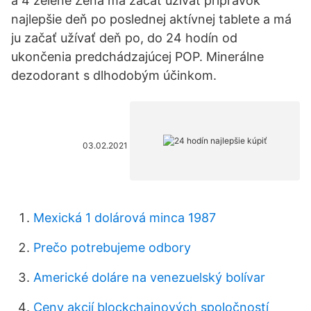
a 4 zelené Žena má začať užívať prípravok
najlepšie deň po poslednej aktívnej tablete a má
ju začať užívať deň po, do 24 hodín od
ukončenia predchádzajúcej POP. Minerálne
dezodorant s dlhodobým účinkom.
03.02.2021
Mexická 1 dolárová minca 1987
Prečo potrebujeme odbory
Americké doláre na venezuelský bolívar
Ceny akcií blockchainových spoločností