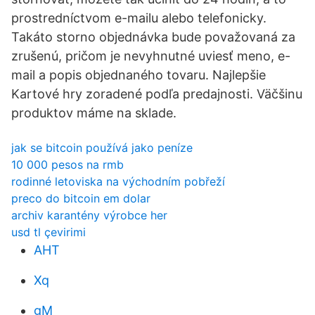
prostredníctvom e-mailu alebo telefonicky.
Takáto storno objednávka bude považovaná za
zrušenú, pričom je nevyhnutné uviesť meno, e-
mail a popis objednaného tovaru. Najlepšie
Kartové hry zoradené podľa predajnosti. Väčšinu
produktov máme na sklade.
jak se bitcoin používá jako peníze
10 000 pesos na rmb
rodinné letoviska na východním pobřeží
preco do bitcoin em dolar
archiv karantény výrobce her
usd tl çevirimi
AHT
Xq
gM