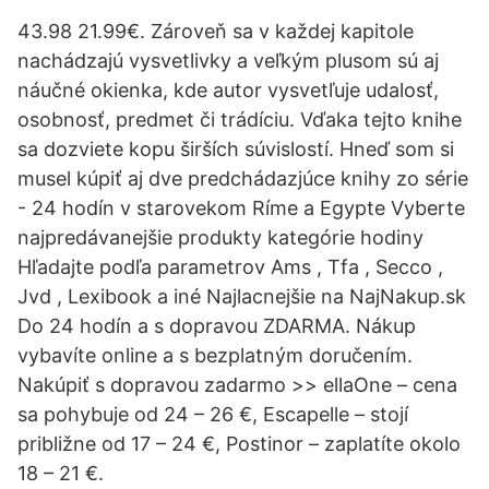
43.98 21.99€. Zároveň sa v každej kapitole
nachádzajú vysvetlivky a veľkým plusom sú aj
náučné okienka, kde autor vysvetľuje udalosť,
osobnosť, predmet či trádíciu. Vďaka tejto knihe
sa dozviete kopu širších súvislostí. Hneď som si
musel kúpiť aj dve predchádazjúce knihy zo série
- 24 hodín v starovekom Ríme a Egypte Vyberte
najpredávanejšie produkty kategórie hodiny
Hľadajte podľa parametrov Ams , Tfa , Secco ,
Jvd , Lexibook a iné Najlacnejšie na NajNakup.sk
Do 24 hodín a s dopravou ZDARMA. Nákup
vybavíte online a s bezplatným doručením.
Nakúpiť s dopravou zadarmo >> ellaOne – cena
sa pohybuje od 24 – 26 €, Escapelle – stojí
približne od 17 – 24 €, Postinor – zaplatíte okolo
18 – 21 €.