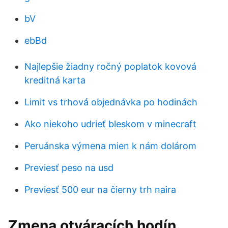
bV
ebBd
Najlepšie žiadny ročný poplatok kovová
kreditná karta
Limit vs trhová objednávka po hodinách
Ako niekoho udrieť bleskom v minecraft
Peruánska výmena mien k nám dolárom
Previesť peso na usd
Previesť 500 eur na čierny trh naira
Zmena otváracích hodín