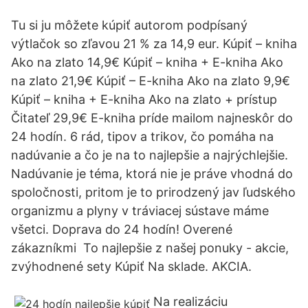
Tu si ju môžete kúpiť autorom podpísaný
výtlačok so zľavou 21 % za 14,9 eur. Kúpiť – kniha
Ako na zlato 14,9€ Kúpiť – kniha + E-kniha Ako
na zlato 21,9€ Kúpiť – E-kniha Ako na zlato 9,9€
Kúpiť – kniha + E-kniha Ako na zlato + prístup
Čitateľ 29,9€ E-kniha príde mailom najneskôr do
24 hodín. 6 rád, tipov a trikov, čo pomáha na
nadúvanie a čo je na to najlepšie a najrýchlejšie.
Nadúvanie je téma, ktorá nie je práve vhodná do
spoločnosti, pritom je to prirodzený jav ľudského
organizmu a plyny v tráviacej sústave máme
všetci. Doprava do 24 hodín! Overené
zákazníkmi To najlepšie z našej ponuky - akcie,
zvýhodnené sety Kúpiť Na sklade. AKCIA.
Na realizáciu