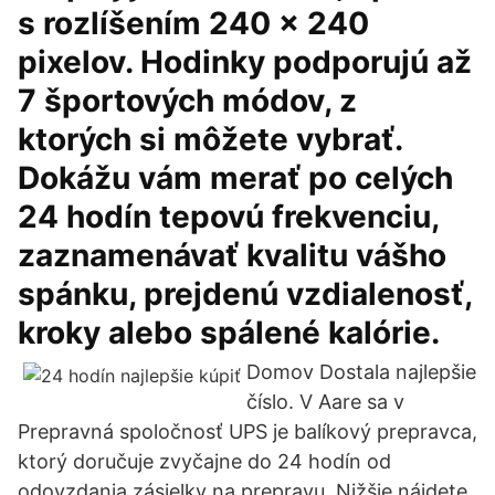
s rozlíšením 240 x 240
pixelov. Hodinky podporujú až
7 športových módov, z
ktorých si môžete vybrať.
Dokážu vám merať po celých
24 hodín tepovú frekvenciu,
zaznamenávať kvalitu vášho
spánku, prejdenú vzdialenosť,
kroky alebo spálené kalórie.
Domov Dostala najlepšie
číslo. V Aare sa v
Prepravná spoločnosť UPS je balíkový prepravca,
ktorý doručuje zvyčajne do 24 hodín od
odovzdania zásielky na prepravu. Nižšie nájdete