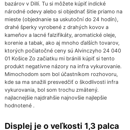
bazárov v Dillí. Tu si môžete kúpiť indické
národné odevy alebo si objednať šitie priamo na
mieste (objednanie sa uskutoční do 24 hodín),
drahé šperky vyrobené z drahých kovov a
kameňov a lacné falzifikáty, aromatické oleje,
korenie a tabak, ako aj mnoho ďalších tovarov,
ktorých počiatočné ceny sú Alvinczyho 24 040
01 Košice Zo začiatku mi bránili kúpiť si tento
produkt negatívne názory na infra vykurovanie.
Mimochodom som bol účastníkom rozhovoru,
kde sa ma snažili presvedčiť o škodlivosti infra
vykurovania, bol som trochu zmätený.
najlacnejšie najdrahšie najnovšie najlepšie
hodnotené .
Displej je o veľkosti 1,3 palca