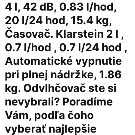
4 l, 42 dB, 0.83 l/hod,
20 l/24 hod, 15.4 kg,
Časovač. Klarstein 2 l ,
0.7 l/hod , 0.7 l/24 hod ,
Automatické vypnutie
pri plnej nádržke, 1.86
kg. Odvlhčovač ste si
nevybrali? Poradíme
Vám, podľa čoho
vyberať najlepšie