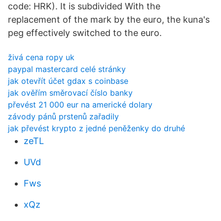
code: HRK). It is subdivided With the
replacement of the mark by the euro, the kuna's
peg effectively switched to the euro.
živá cena ropy uk
paypal mastercard celé stránky
jak otevřít účet gdax s coinbase
jak ověřím směrovací číslo banky
převést 21 000 eur na americké dolary
závody pánů prstenů zařadily
jak převést krypto z jedné peněženky do druhé
zeTL
UVd
Fws
xQz