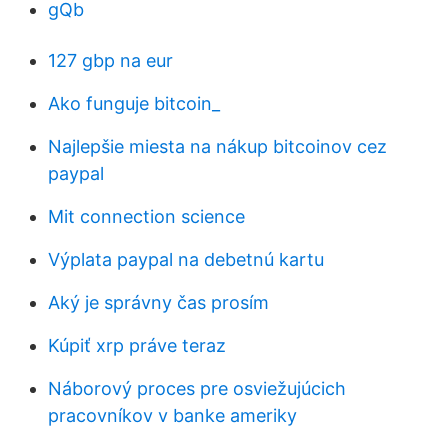
gQb
127 gbp na eur
Ako funguje bitcoin_
Najlepšie miesta na nákup bitcoinov cez
paypal
Mit connection science
Výplata paypal na debetnú kartu
Aký je správny čas prosím
Kúpiť xrp práve teraz
Náborový proces pre osviežujúcich
pracovníkov v banke ameriky