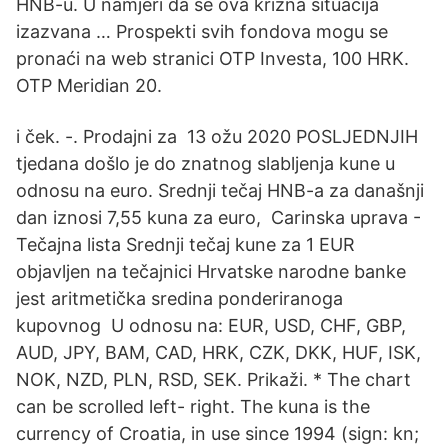
HNB-u. U namjeri da se ova krizna situacija
izazvana … Prospekti svih fondova mogu se
pronaći na web stranici OTP Investa, 100 HRK.
OTP Meridian 20.
i ček. -. Prodajni za 13 ožu 2020 POSLJEDNJIH
tjedana došlo je do znatnog slabljenja kune u
odnosu na euro. Srednji tečaj HNB-a za današnji
dan iznosi 7,55 kuna za euro, Carinska uprava -
Tečajna lista Srednji tečaj kune za 1 EUR
objavljen na tečajnici Hrvatske narodne banke
jest aritmetička sredina ponderiranoga
kupovnog U odnosu na: EUR, USD, CHF, GBP,
AUD, JPY, BAM, CAD, HRK, CZK, DKK, HUF, ISK,
NOK, NZD, PLN, RSD, SEK. Prikaži. * The chart
can be scrolled left- right. The kuna is the
currency of Croatia, in use since 1994 (sign: kn;