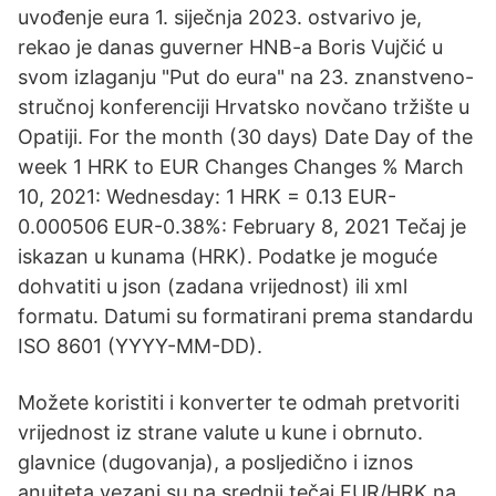
uvođenje eura 1. siječnja 2023. ostvarivo je,
rekao je danas guverner HNB-a Boris Vujčić u
svom izlaganju "Put do eura" na 23. znanstveno-
stručnoj konferenciji Hrvatsko novčano tržište u
Opatiji. For the month (30 days) Date Day of the
week 1 HRK to EUR Changes Changes % March
10, 2021: Wednesday: 1 HRK = 0.13 EUR-
0.000506 EUR-0.38%: February 8, 2021 Tečaj je
iskazan u kunama (HRK). Podatke je moguće
dohvatiti u json (zadana vrijednost) ili xml
formatu. Datumi su formatirani prema standardu
ISO 8601 (YYYY-MM-DD).
Možete koristiti i konverter te odmah pretvoriti
vrijednost iz strane valute u kune i obrnuto.
glavnice (dugovanja), a posljedično i iznos
anuiteta vezani su na srednji tečaj EUR/HRK na