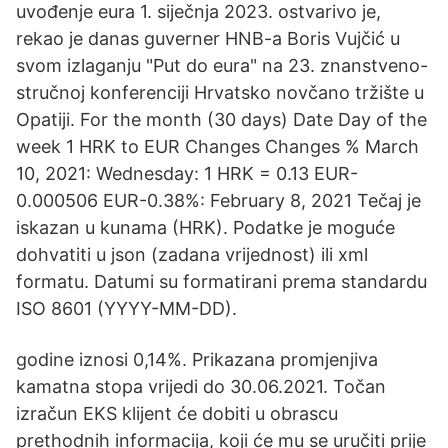
uvođenje eura 1. siječnja 2023. ostvarivo je,
rekao je danas guverner HNB-a Boris Vujčić u
svom izlaganju "Put do eura" na 23. znanstveno-
stručnoj konferenciji Hrvatsko novčano tržište u
Opatiji. For the month (30 days) Date Day of the
week 1 HRK to EUR Changes Changes % March
10, 2021: Wednesday: 1 HRK = 0.13 EUR-
0.000506 EUR-0.38%: February 8, 2021 Tečaj je
iskazan u kunama (HRK). Podatke je moguće
dohvatiti u json (zadana vrijednost) ili xml
formatu. Datumi su formatirani prema standardu
ISO 8601 (YYYY-MM-DD).
godine iznosi 0,14%. Prikazana promjenjiva
kamatna stopa vrijedi do 30.06.2021. Točan
izračun EKS klijent će dobiti u obrascu
prethodnih informacija, koji će mu se uručiti prije